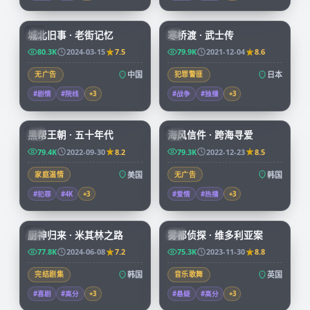
99:17
99:29
城北旧事 · 老街记忆
寒桥渡 · 武士传
CN
JP
80.3K
2024-03-15
7.5
79.9K
2021-12-04
8.6
无广告
中国
犯罪警匪
日本
#剧情
#院线
+
3
#战争
#独播
+
3
69:14
97:58
黑帮王朝 · 五十年代
海风信件 · 跨海寻爱
CN
KR
79.4K
2022-09-30
8.2
79.3K
2022-12-23
8.5
家庭温情
美国
无广告
韩国
#犯罪
#4K
+
3
#爱情
#热播
+
3
58:31
68:22
厨神归来 · 米其林之路
雾都侦探 · 维多利亚案
KR
CN
77.8K
2024-06-08
7.2
75.3K
2023-11-30
8.8
完结剧集
韩国
音乐歌舞
英国
#喜剧
#高分
+
3
#悬疑
#高分
+
3
99:40
99:36