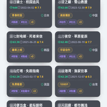
春日骑士 · 校园追风
冰雪之巅 · 雪山救援
JP
CN
64K
2022-04-02
7.1
63.6K
2023-12-30
7.9
青春校园
日本
高速播放
中国
#喜剧
#杜比
+
3
#动作
#杜比
+
3
99:14
99:01
第七封电邮 · 死者来信
北方夜空 · 草原星辰
KR
CN
63.3K
2021-06-25
7.4
62.4K
2022-08-19
7.7
最新上线
韩国
华语佳作
中国
#惊悚
#院线
+
3
#爱情
#杜比
+
3
99:30
99:55
海岛灯塔 · 失踪指南
高雄港湾 · 渔家往事
CN
TW
62.2K
2023-02-17
7.8
62.2K
2021-12-07
8.3
免费看剧
英国
1080P
台湾
#惊悚
#连载中
+
3
#剧情
#热播
+
3
59:46
45:37
银河便当盒 · 星际厨师
摩天回廊 · 都市搁浅
JP
JP