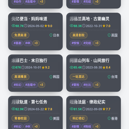
#动作
#连载中
+
3
#爱情
#完结
+
3
59:19
99:39
失忆便当 · 妈妈味道
苏格兰高地 · 古堡幽灵
JP
CN
88.7K
2024-09-02
9.0
88.3K
2022-10-31
7.0
免费高清
日本
高清影院
英国
#喜剧
#4K
+
3
#惊悚
#完结
+
3
99:15
59:04
末班巴士 · 末日独行
阿里山列车 · 山间旅行
KR
TW
87K
2024-10-01
9.2
85.4K
2023-08-30
8.4
高速播放
韩国
一站直达
台湾
#科幻
#连载中
+
3
#冒险
#杜比
+
3
99:57
45:15
月球轨道 · 第七任务
旺角法庭 · 律政纪实
CN
HK
82.9K
2024-03-22
7.8
81.5K
2022-09-09
7.7
青春校园
美国
科幻奇幻
香港
#科幻
#4K
+
3
#剧情
#院线
+
3