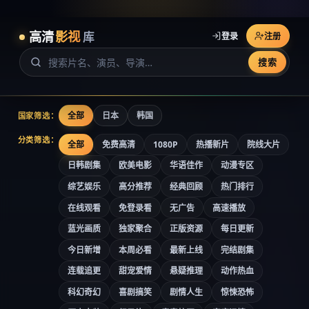
高清
影视
库
登录
注册
搜索
全部
日本
韩国
国家筛选：
分类筛选：
全部
免费高清
1080P
热播新片
院线大片
日韩剧集
欧美电影
华语佳作
动漫专区
综艺娱乐
高分推荐
经典回顾
热门排行
在线观看
免登录看
无广告
高速播放
蓝光画质
独家聚合
正版资源
每日更新
今日新增
本周必看
最新上线
完结剧集
连载追更
甜宠爱情
悬疑推理
动作热血
科幻奇幻
喜剧搞笑
剧情人生
惊悚恐怖