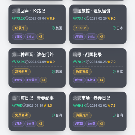
沙漠回声 · 公路记
雪国旅馆 · 温泉怪谈
CN
JP
73.2K
2023-08-04
8.9
73.1K
2021-02-26
9.0
纪录片
美国
1080P
日本
#冒险
#杜比
+
3
#惊悚
#杜比
+
3
72:34
99:04
第二种声音 · 谁在门外
暗号 · 战国秘录
KR
JP
72.9K
2024-03-09
8.9
70.9K
2024-08-23
7.0
热播新片
韩国
历史古装
日本
#惊悚
#连载中
+
3
#战争
#高分
+
3
70:38
99:47
西门町日记 · 青春纪事
永安市场 · 巷弄日记
TW
TW
70K
2023-09-19
8.3
69.8K
2024-02-02
7.5
免费高清
台湾
海量片库
台湾
#喜剧
#热播
+
3
#喜剧
#热播
+
3
99:03
45:53