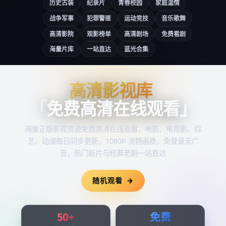
历史古装
纪录片
青春校园
家庭温情
战争军事
犯罪警匪
运动竞技
音乐歌舞
高清影院
观影榜单
高清剧场
免费看剧
海量片库
一站直达
蓝光合集
高清影视库
高清影视库
「
免费高清在线观看
」
海量正版影视资源
免费高清在线观看
，电影、电视剧、综
艺、动漫每日同步更新，1080P 流畅画质，免登录无广
告，热门新片与经典老剧一站直达
随机观看
50+
免费