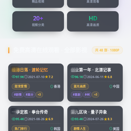
精品视频
高清观看
20+
HD
视频分类
高清画质
免费高清在线观看 · 全部影视
共
48
部 · 1080P
99:24
45:51
维港日落 · 渡轮记忆
创业第一年 · 北漂记事
HK
CN
97.9K
2021-07-10
7.2
96.1K
2024-06-11
6.8
甜宠爱情
香港
蓝光画质
中国
#剧情
#高分
+
3
#喜剧
#4K
+
3
96:07
99:49
一拳定胜 · 拳台传奇
第九区块 · 量子异象
KR
CN
95.4K
2021-08-26
6.9
93.4K
2024-07-26
8.3
热门排行
韩国
剧情人生
美国