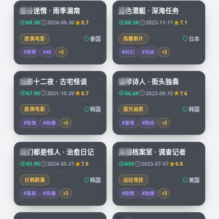
曼谷迷情 · 雨季湄南
蓝色潜艇 · 深海任务
CN
JP
69.3K
2024-08-30
8.7
68.3K
2023-11-11
7.1
欧美电影
泰国
热播新片
日本
#爱情
#4K
+
3
#科幻
#完结
+
3
99:25
67:32
烛影十二夜 · 古宅怪谈
钢琴诗人 · 街头独奏
KR
KR
67.9K
2021-10-29
8.7
66.6K
2023-09-15
7.6
欧美电影
韩国
蓝光画质
韩国
#惊悚
#热播
+
3
#爱情
#院线
+
3
66:08
50:05
我们都是怪人 · 治愈日记
真相档案室 · 调查记者
KR
CN
65.9K
2024-05-21
7.6
65K
2023-07-07
6.8
日韩剧集
韩国
运动竞技
美国
#喜剧
#热播
+
3
#剧情
#独播
+
3
73:38
99:34