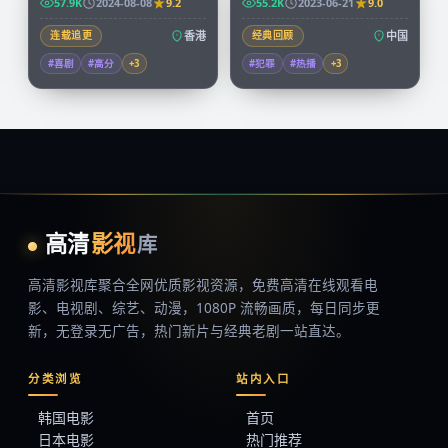
57.9K
2024-08-08
9.2
55.2K
2023-06-21
9.0
连载追更
香港
经典回顾
中国
#喜剧
#高分
+
3
#犯罪
#热播
+
3
高清
影视
库
高清影视库
聚合全网优质影视资源，
免费高清在线观看
电
影、电视剧、综艺、动漫，1080P 流畅画质，每日同步更
新，无登录无广告，热门新片与经典老剧一站直达。
分类浏览
站内入口
韩国电影
首页
日本电影
热门推荐