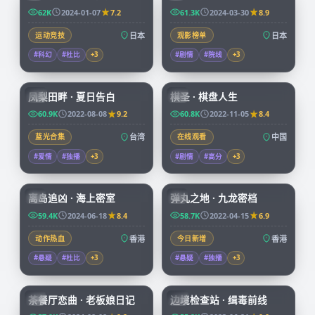
62K
2024-01-07
7.2
61.3K
2024-03-30
8.9
运动竞技
日本
观影榜单
日本
#科幻
#杜比
+
3
#剧情
#院线
+
3
99:21
91:43
凤梨田畔 · 夏日告白
棋圣 · 棋盘人生
TW
CN
60.9K
2022-08-08
9.2
60.8K
2022-11-05
8.4
蓝光合集
台湾
在线观看
中国
#爱情
#独播
+
3
#剧情
#高分
+
3
92:58
99:59
离岛追凶 · 海上密室
弹丸之地 · 九龙密档
HK
HK
59.4K
2024-06-18
8.4
58.7K
2022-04-15
6.9
动作热血
香港
今日新增
香港
#悬疑
#杜比
+
3
#悬疑
#独播
+
3
70:07
52:09
茶餐厅恋曲 · 老板娘日记
边境检查站 · 缉毒前线
HK
CN