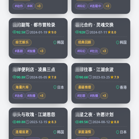
#动作
#4K
+
3
#科幻
#连载中
+
3
56:16
99:50
我的副驾 · 都市冒险录
暮光合约 · 灵魂交换
KR
KR
92.5K
2024-01-19
9.0
92K
2024-07-11
8.0
综艺娱乐
韩国
经典回顾
韩国
#喜剧
#独播
+
3
#科幻
#杜比
+
3
52:28
99:41
海岸便利店 · 凌晨三点
黑帮往事 · 江湖余波
JP
HK
90.8K
2024-05-05
7.8
90.6K
2023-03-25
7.9
海量片库
日本
悬疑推理
香港
#治愈
#热播
+
3
#犯罪
#热播
+
3
99:48
99:55
拳头与玫瑰 · 江湖恩怨
流星之夜 · 许愿计划
KR
JP
89.8K
2023-12-15
8.3
89.5K
2024-08-12
8.8
连载追更
韩国
家庭温情
日本